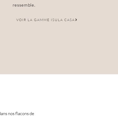
ressemble.
VOIR LA GAMME ISULA CASA
dans nos flacons de