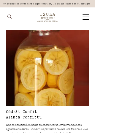
Un souffle de Corse dans chaque création, la beauté entre mer et montagne
Cédrat Confit
Aliméa Confittu
Une célébration lumineuse du cédrat corse, emblématique des
agrumes insulaires. L’ouverture pétillante dévoile une fraîcheur vive