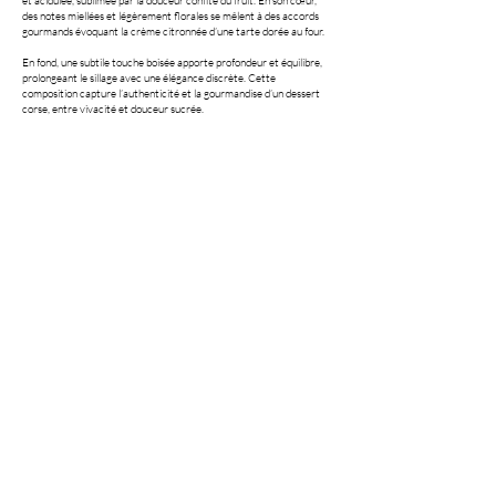
et acidulée, sublimée par la douceur confite du fruit. En son cœur,
des notes miellées et légèrement florales se mêlent à des accords
gourmands évoquant la crème citronnée d’une tarte dorée au four.
En fond, une subtile touche boisée apporte profondeur et équilibre,
prolongeant le sillage avec une élégance discrète. Cette
composition capture l’authenticité et la gourmandise d’un dessert
corse, entre vivacité et douceur sucrée.