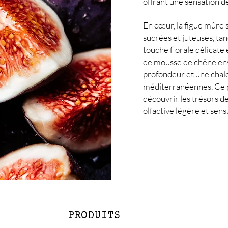
offrant une sensation d
En cœur, la figue mûre 
sucrées et juteuses, tan
touche florale délicate 
de mousse de chêne enve
profondeur et une chale
méditerranéennes. Ce pa
découvrir les trésors d
olfactive légère et sens
PRODUITS