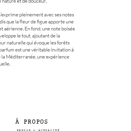
e nature et de douceur.
s’exprime pleinement avec ses notes
dis que la fleur de figue apporte une
et aérienne. En fond, une note boisée
loppe le tout, ajoutant de la
ur naturelle qui évoque les forêts
rfum est une véritable invitation à
e la Méditerranée, une expérience
uelle.
À PROPOS
PRESSE & ACTUALITÉ