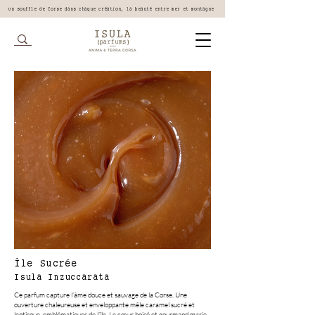
Un souffle de Corse dans chaque création, la beauté entre mer et montagne
Île Sucrée
Isula Inzuccarata
Ce parfum capture l’âme douce et sauvage de la Corse. Une
ouverture chaleureuse et enveloppante mêle caramel sucré et
lentisque, emblématiques de l’île. Le cœur boisé et gourmand marie