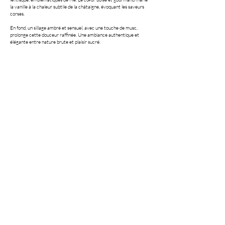
la vanille à la chaleur subtile de la châtaigne, évoquant les saveurs
corses.
En fond, un sillage ambré et sensuel, avec une touche de musc,
prolonge cette douceur raffinée. Une ambiance authentique et
élégante entre nature brute et plaisir sucré.
TERMES