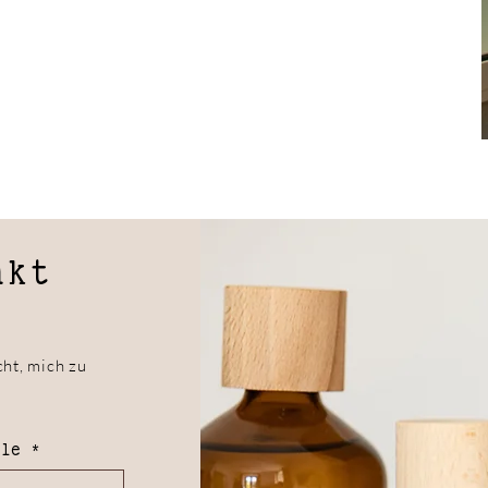
akt
ht, mich zu
lle