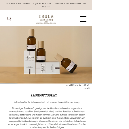
Ein Hauch von Korsika in jeder Kreation – Schönheit zwischen Meer und
Bergen.
Erhältlich im 100-ml-
Format
RAUMDUFTSPRAY
Erfrischen Sie Ihr Zuhause sofort mit unseren Raumdüften als Spray.
Ein einziger Sprühstoß genügt, um im Handumdrehen eine angenehme
Atmosphäre zu schaffen. Sie eignen sich ideal, um Ihre Textilien aufzufrischen:
Vorhänge, Bettwäsche und Kissen nehmen Gerüche auf und verbreiten dezent
Ihren Lieblingsduft. Sie können sie auch auf einer
Keramikbox
verwenden, um
eine gezielte Duftverteilung in kleineren Bereichen wie Schränken, Schubladen
oder sogar im Auto zu ermöglichen und überall dort einen Hauch von Frische
zu schenken, wo Sie ihn benötigen.