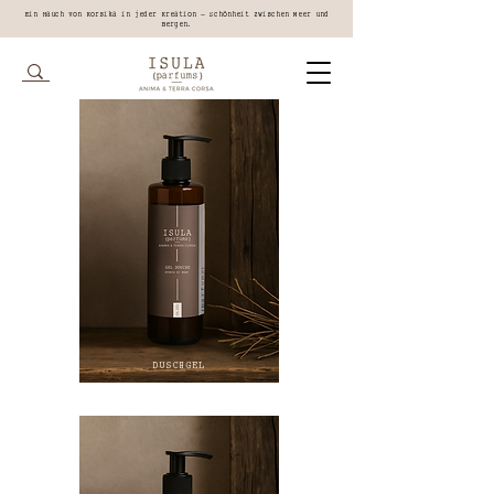
Ein Hauch von Korsika in jeder Kreation – Schönheit zwischen Meer und
Bergen.
DUSCHGEL