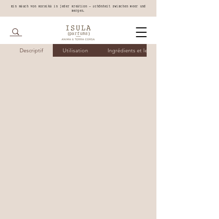
Ein Hauch von Korsika in jeder Kreation – Schönheit zwischen Meer und
Bergen.
Descriptif
Utilisation
Ingrédients et leurs bienfaits