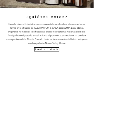
¿Quiénes somos?
Es en la Llanura Oriental, a pocos pasos del mar, donde el alma corsa toma
forma en los frascos de ISULA PARFUM & CASA desde 2007. En su atelier,
Stéphanie Romagnoli teje fragancias que son otras tantas historias de la isla.
Arraigadas en el pasado y vueltas hacia el porvenir, sus creaciones — desde el
suave perfume de la Flor de Castaño hasta las intensas notas del Mirto salvaje —
irradian ya hasta Nueva York y Dubái.
Nuestra historia
CONDICION
ES
TÉRMINOS Y CONDICIONES
POLÍTICA DE PRIVACIDAD