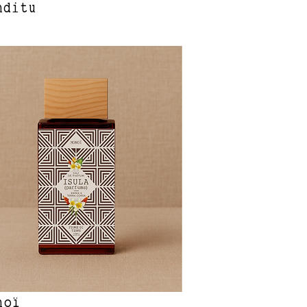
nditu
noï