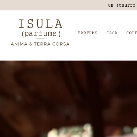
Un susurro
PARFUMS
CASA
COL