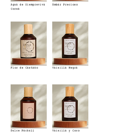
Agua de Siempreviva
Ámbar Precioso
Corsa
Flor de Castaño
Vainilla Negra
Dulce Pachulí
Vainilla y Coco